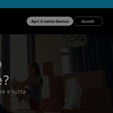
Apri il conto Genius
Accedi
o
e?
re e tutta