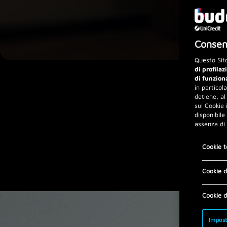
Consens
Questo Sito
di profilaz
di funzion
in particol
detiene, al
sui Cookie 
disponibile
assenza di
Cookie t
Cookie d
Cookie d
Impost