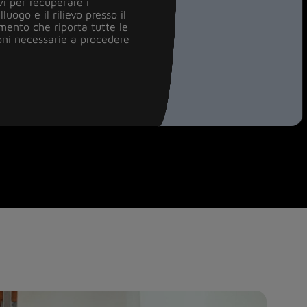
vi per recuperare i
visione completa
uogo e il rilievo presso il
ento che riporta tutte le
ioni necessarie a procedere