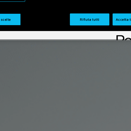
 scelte
Rifiuta tutti
Accetta t