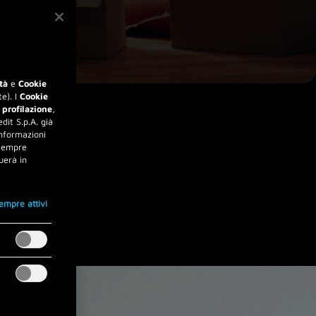
tà
e
Cookie
e). I
Cookie
 profilazione
,
dit S.p.A. già
informazioni
 sempre
uerà in
empre attivi