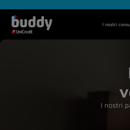
I nostri cons
v
I nostri 