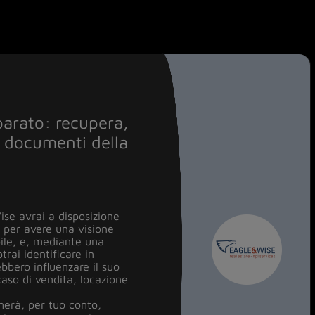
urare casa e non
parato: recupera,
Decreto Salva
 i documenti della
n tuo possesso,
lavori fatti sulla
re di poter
 ristrutturare
e sanati?
tinuità?
testato di
(APE), necessario
ise avrai a disposizione
vi più e vuoi
 per avere una visione
ile, e, mediante una
rai identificare in
ebbero influenzare il suo
rilievo
 caso di vendita, locazione
ione
herà, per tuo conto,