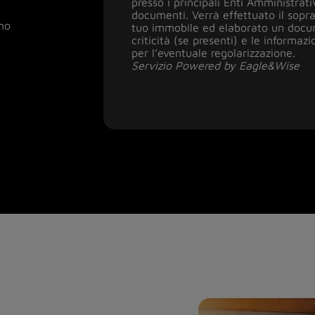
presso i principali Enti Amministrati
documenti. Verrà effettuato il soprall
del tuo immobile
Servizio Powered by Eagle&Wise
Servizio Powered by CRIF
ino
tuo immobile ed elaborato un docum
criticità (se presenti) e le informaz
sanare le difformità
per l’eventuale regolarizzazione.
Servizio Powered by Eagle&Wise
Servizio Powered by Eagle&Wise
Servizio Powered by Eagle&Wise