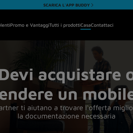
SCARICA L'APP BUDDY
ulenti
Promo e Vantaggi
Tutti i prodotti
Casa
Contattaci
Devi acquistare 
endere un mobil
partner ti aiutano a trovare l‘offerta miglio
la documentazione necessaria