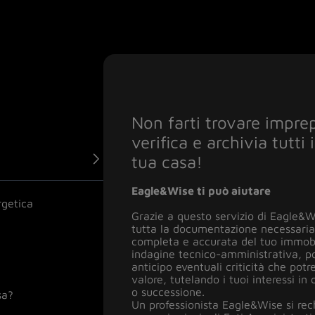
Devi vendere o ristrutt
Non farti trovare impre
Hai sentito parlare di «
verifica e archivia tutti
hai tutti i documenti i
Casa» e vuoi capire se i 
tua casa!
necessari per legge?
Hai bisogno di dimostra
Devi vendere, affittare o
tua casa possono esser
pagare l’affitto con con
casa e hai già fatto l’At
Eagle&Wise ti può aiutare
Eagle&Wise ti può aiutare
Prestazione Energetica 
Eagle&Wise ti può aiutare
rgetica
CRIF ti può aiutare
Grazie a questo servizio di Eagle&W
per legge, ma non lo tro
tutta la documentazione necessaria
•
completa e accurata del tuo immob
recuperarlo?
indagine tecnico-amministrativa, pot
•
anticipo eventuali criticità che potr
sopralluogo
Eagle&Wise ti può aiutare
valore, tutelando i tuoi interessi in
•
o successione.
istanze
di regolarizzaz
•
sa?
Un professionista Eagle&Wise si rec