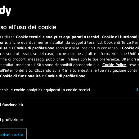
o all’uso dei cookie
 utilizza
Cookie tecnici e analytics equiparati a tecnici
,
Cookie di funzionali
ione
, anche eventualmente installati da soggetti terzi (cd. Cookie di Terza Part
alità
e i
Cookie di profilazione
sono installati previo tuo consenso. I
Cookie di
are, sono utilizzati, se del caso, anche insieme ad altre informazioni che UniCre
 fine di proporti messaggi pubblicitari in linea con le tue preferenze. Ulteriori 
installati mediante il Sito sono disponibili accedendo alla
Cookie Policy
, resa
 all’interno del Sito. Cliccando sulla X in alto a destra la tua navigazione contin
Cookie di funzionalità
e
Cookie di profilazione
.
S
ecnici e cookie analytics equiparati a cookie tecnici
i funzionalità
i profilazione
azioni cookie