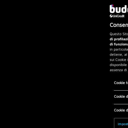
Consens
Questo Sito
di profilaz
di funzion
in particol
detiene, al
sui Cookie 
disponibile
assenza di
Cookie t
Cookie d
Cookie d
Impost