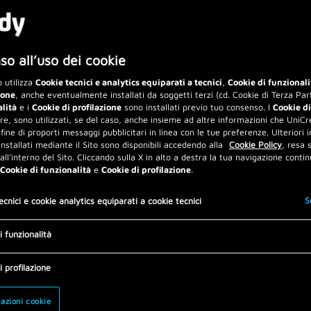
o all’uso dei cookie
 utilizza
Cookie tecnici e analytics equiparati a tecnici
,
Cookie di funzionali
ione
, anche eventualmente installati da soggetti terzi (cd. Cookie di Terza Part
alità
e i
Cookie di profilazione
sono installati previo tuo consenso. I
Cookie di
are, sono utilizzati, se del caso, anche insieme ad altre informazioni che UniCre
 fine di proporti messaggi pubblicitari in linea con le tue preferenze. Ulteriori 
installati mediante il Sito sono disponibili accedendo alla
Cookie Policy
, resa
 all’interno del Sito. Cliccando sulla X in alto a destra la tua navigazione contin
Cookie di funzionalità
e
Cookie di profilazione
.
S
ecnici e cookie analytics equiparati a cookie tecnici
i funzionalità
i profilazione
azioni cookie