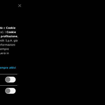
tà
e
Cookie
e). I
Cookie
 profilazione
,
dit S.p.A. già
informazioni
 sempre
uerà in
empre attivi