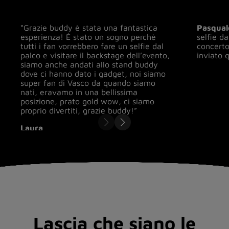
“Grazie buddy è stata una fantastica
Pasqual
esperienza! È stato un sogno perchè
selfie d
tutti i fan vorrebbero fare un selfie dal
concerto
palco e visitare il backstage dell’evento,
inviato 
siamo anche andati allo stand buddy
dove ci hanno dato i gadget, noi siamo
super fan di Vasco da quando siamo
nati, eravamo in una bellissima
posizione, prato gold wow, ci siamo
proprio divertiti, grazie buddy!”
Laura
Lascia che siano le