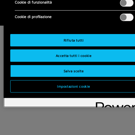
Cookie di funzionalità
Cookie di profilazione
Rifiuta tutti
Accetta tutti i cookie
Salva scelte
Impostazioni cookie
Anche in self
Siamo disponibili in app o su
desktop
, per una esperienza