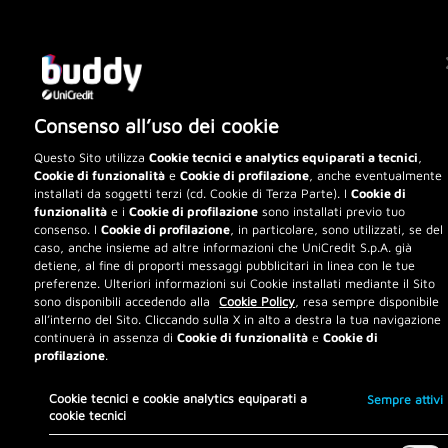
disponibile
via chat
24/7
, non devi
più recarti in una Filiale fisica
Scopri di più
Consenso all’uso dei cookie
Questo Sito utilizza
Cookie tecnici e analytics equiparati a tecnici
,
Cookie di funzionalità
e
Cookie di profilazione
, anche eventualmente
Prova la chat
installati da soggetti terzi (cd. Cookie di Terza Parte). I
Cookie di
funzionalità
e i
Cookie di profilazione
sono installati previo tuo
consenso. I
Cookie di profilazione
, in particolare, sono utilizzati, se del
caso, anche insieme ad altre informazioni che UniCredit S.p.A. già
detiene, al fine di proporti messaggi pubblicitari in linea con le tue
preferenze. Ulteriori informazioni sui Cookie installati mediante il Sito
sono disponibili accedendo alla
Cookie Policy
, resa sempre disponibile
all’interno del Sito. Cliccando sulla X in alto a destra la tua navigazione
continuerà in assenza di
Cookie di funzionalità
e
Cookie di
profilazione
.
Cookie tecnici e cookie analytics equiparati a
Sempre attivi
cookie tecnici