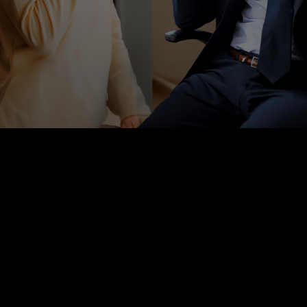
Sempre
al tuo fianco
Scopri la Filiale remota buddy di
UniCredit:
con un servizio di
assistenza
totalmente umano e