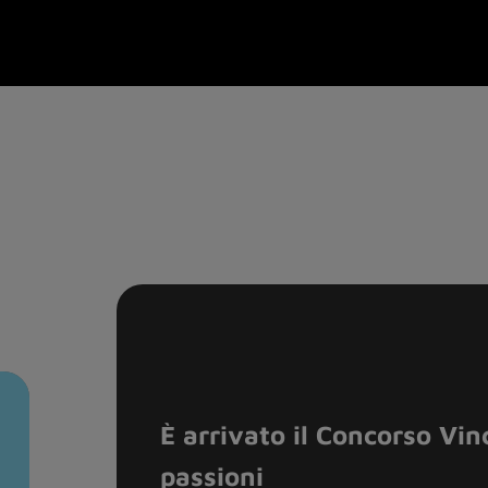
Conti
Conto Genius buddy a can
a 5.000€ di bonus?