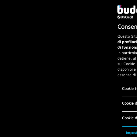
Consens
Questo Sito
di profilaz
di funzion
in particol
detiene, al
sui Cookie 
disponibile
assenza di
Cookie t
Cookie d
Cookie d
Impost