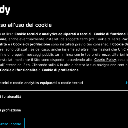
o all’uso dei cookie
 utilizza
Cookie tecnici e analytics equiparati a tecnici
,
Cookie di funzionali
ione
, anche eventualmente installati da soggetti terzi (cd. Cookie di Terza Part
alità
e i
Cookie di profilazione
sono installati previo tuo consenso. I
Cookie di
are, sono utilizzati, se del caso, anche insieme ad altre informazioni che UniCre
 fine di proporti messaggi pubblicitari in linea con le tue preferenze. Ulteriori 
installati mediante il Sito sono disponibili accedendo alla
Cookie Policy
, resa
 all’interno del Sito. Cliccando sulla X in alto a destra la tua navigazione contin
Cookie di funzionalità
e
Cookie di profilazione
.
S
ecnici e cookie analytics equiparati a cookie tecnici
i funzionalità
i profilazione
azioni cookie