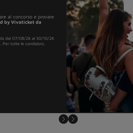
e a 0€
e include:
sica o digitale
/26 al 20/07/26, prorogata
oni ed esclusioni, leggi le