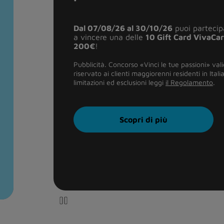
Il conto Genius buddy ha
canone mensil
•
SEPA online
•
Chat 24/7
per qualsiasi esigenza
•
Carta di debito
internazionale MyOne fi
Iniziativa “buddy Club 100” – valida dal 20/01
fino al 20/01/27. Per tutte le condizioni, limitazi
Istruzioni
.
Scopri di più
Pause animation