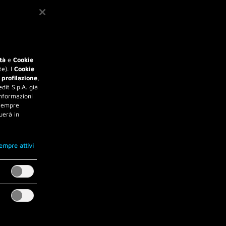
tà
e
Cookie
e). I
Cookie
 profilazione
,
dit S.p.A. già
informazioni
 sempre
uerà in
empre attivi