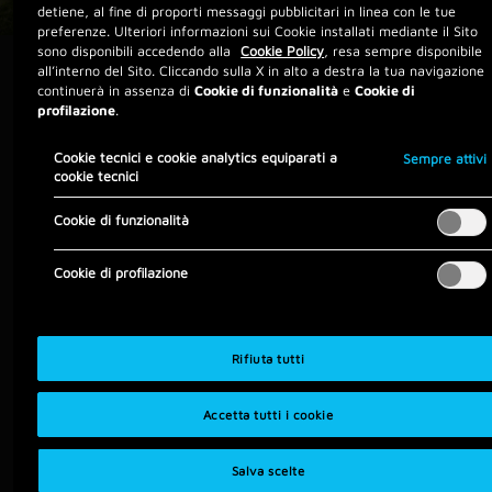
detiene, al fine di proporti messaggi pubblicitari in linea con le tue
preferenze. Ulteriori informazioni sui Cookie installati mediante il Sito
sono disponibili accedendo alla
Cookie Policy
, resa sempre disponibile
all’interno del Sito. Cliccando sulla X in alto a destra la tua navigazione
continuerà in assenza di
Cookie di funzionalità
e
Cookie di
profilazione
.
Cookie tecnici e cookie analytics equiparati a
Sempre attivi
Condizioni
cookie tecnici
Cookie di funzionalità
Se richiedi una carta ricaricabile con IBAN Genius Pay
minori per tuo figlio, di età compresa tra gli 11 e i 17
Cookie di profilazione
anni, può ricevere un
bonus da 30€
direttamente
sulla carta grazie all’Iniziativa
Pay & Go 30
, valida
dal
12/05/26 al 30/09/26
. Scopri come!
Rifiuta tutti
Iniziativa «Pay&Go 30» riservata a residenti in Italia, valida dal
12/05/26 al 30/09/26. Per tutte le condizioni, limitazioni ed
esclusioni, leggi le
Istruzioni
.
Accetta tutti i cookie
Salva scelte
Richiedi Genius Pay minori