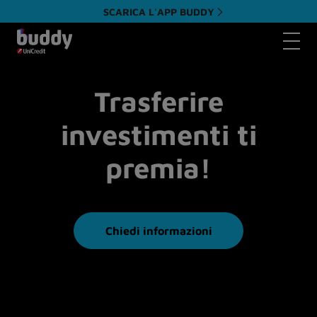
SCARICA L'APP BUDDY
Apri il 
Trasferire
investimenti ti
premia!
Chiedi informazioni