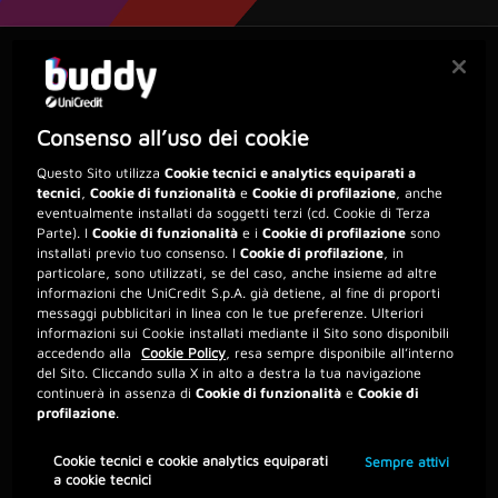
Consenso all’uso dei cookie
Condizioni
Questo Sito utilizza
Cookie tecnici e analytics equiparati a
tecnici
,
Cookie di funzionalità
e
Cookie di profilazione
, anche
eventualmente installati da soggetti terzi (cd. Cookie di Terza
Parte). I
Cookie di funzionalità
e i
Cookie di profilazione
sono
Se trasferisci titoli e/o fondi sul conto titoli collegato
installati previo tuo consenso. I
Cookie di profilazione
, in
al tuo conto corrente buddy o buddybank, potrai
particolare, sono utilizzati, se del caso, anche insieme ad altre
ricevere un
Bonus Base di almeno 50€ ed un Bonus
informazioni che UniCredit S.p.A. già detiene, al fine di proporti
Aggiuntivo fino ad un massimo di 15.000€
in base
messaggi pubblicitari in linea con le tue preferenze. Ulteriori
all’importo trasferito!
informazioni sui Cookie installati mediante il Sito sono disponibili
accedendo alla
Cookie Policy
, resa sempre disponibile all’interno
Scopri l’iniziativa «Trasferire investimenti ti premia!» valida dal
del Sito. Cliccando sulla X in alto a destra la tua navigazione
22/12/25 al 30/06/26.
continuerà in assenza di
Cookie di funzionalità
e
Cookie di
Condizioni di partecipazione nelle
Istruzioni
. Per consultare le
profilazione
.
FAQ clicca
qui
.
Cookie tecnici e cookie analytics equiparati
Sempre attivi
a cookie tecnici