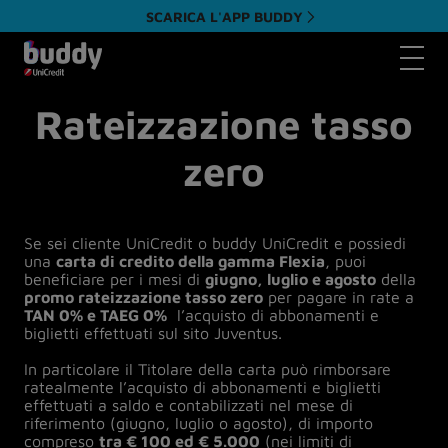
SCARICA L'APP BUDDY
Apri il 
Rateizzazione tasso
zero
Se sei cliente UniCredit o buddy UniCredit e possiedi
una
carta di credito della gamma Flexia
, puoi
beneficiare per i mesi di
giugno, luglio e agosto
della
promo rateizzazione tasso zero
per pagare in rate a
TAN 0% e TAEG 0%
l’acquisto di abbonamenti e
biglietti effettuati sul sito Juventus.
In particolare il Titolare della carta può rimborsare
ratealmente l’acquisto di abbonamenti e biglietti
effettuati a saldo e contabilizzati nel mese di
riferimento (giugno, luglio o agosto), di importo
compreso
tra € 100 ed € 5.000
(nei limiti di