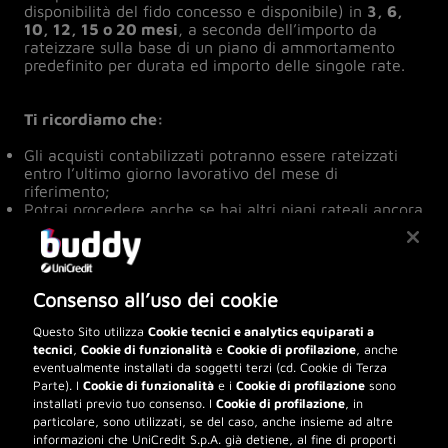
disponibilità del fido concesso e disponibile) in
3, 6,
10, 12, 15 o 20 mesi
, a seconda dell’importo da
rateizzare sulla base di un piano di ammortamento
predefinito per durata ed importo delle singole rate.
Ti ricordiamo che:
Gli acquisti contabilizzati potranno essere rateizzati
entro l’ultimo giorno lavorativo del mese di
riferimento;
Potrai procedere anche se hai altri piani rateali ancora
in corso ed attivati nei mesi precedenti.
Al di fuori del periodo promozionale l’importo
rateizzato include un costo prestabilito corrispondente
Consenso all’uso dei cookie
al tasso di interesse applicato, come descritto nella
tabella dei costi
tabella dei costi
.
Questo Sito utilizza
Cookie tecnici e analytics equiparati a
Ogni rata è formata da una quota capitale e una
tecnici
,
Cookie di funzionalità
e
Cookie di profilazione
, anche
quota interessi maturati nel mese e, per ogni rata
eventualmente installati da soggetti terzi (cd. Cookie di Terza
rimborsata, la quota capitale va a ripristinare il
Parte). I
Cookie di funzionalità
e i
Cookie di profilazione
sono
plafond della carta nei limiti di disponibilità della
installati previo tuo consenso. I
Cookie di profilazione
, in
stessa;
particolare, sono utilizzati, se del caso, anche insieme ad altre
informazioni che UniCredit S.p.A. già detiene, al fine di proporti