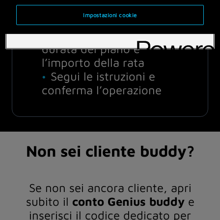
che vuoi rateizzazare
Impostazioni cookie
Clicca su Rateizza al
fine di indicare anche la
durata del piano e
l’importo della rata
Segui le istruzioni e
conferma l’operazione
Non sei cliente buddy?
Se non sei ancora cliente, apri
subito il
conto Genius buddy
e
inserisci il codice dedicato per