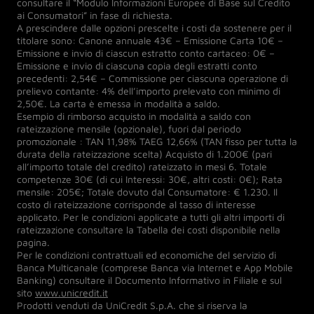
consultare il “Modulo Informazioni Europee di Base sul Credito
ai Consumatori” in fase di richiesta.
A prescindere dalle opzioni prescelte i costi da sostenere per il
titolare sono: Canone annuale 43€ – Emissione Carta 10€ –
Emissione e invio di ciascun estratto conto cartaceo: 0€ –
Emissione e invio di ciascuna copia degli estratti conto
precedenti: 2,54€ – Commissione per ciascuna operazione di
prelievo contante: 4% dell’importo prelevato con minimo di
2,50€. La carta è emessa in modalità a saldo.
Esempio di rimborso acquisto in modalità a saldo con
rateizzazione mensile (opzionale), fuori dal periodo
promozionale : TAN 11,98% TAEG 12,66% (TAN fisso per tutta la
durata della rateizzazione scelta) Acquisto di 1.200€ (pari
all’importo totale del credito) rateizzato in mesi 6. Totale
competenze 30€ (di cui Interessi: 30€, altri costi: 0€); Rata
mensile: 205€; Totale dovuto dal Consumatore: € 1.230. Il
costo di rateizzazione corrisponde al tasso di interesse
applicato. Per le condizioni applicate a tutti gli altri importi di
rateizzazione consultare la Tabella dei costi disponibile nella
pagina.
Per le condizioni contrattuali ed economiche del servizio di
Banca Multicanale (comprese Banca via Internet e App Mobile
Banking) consultare il Documento Informativo in Filiale e sul
sito
www.unicredit.it
Prodotti venduti da UniCredit S.p.A. che si riserva la