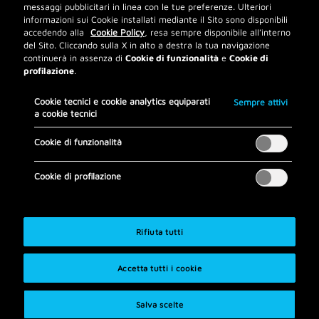
messaggi pubblicitari in linea con le tue preferenze. Ulteriori
informazioni sui Cookie installati mediante il Sito sono disponibili
accedendo alla
Cookie Policy
, resa sempre disponibile all’interno
La rateizzazione è
del Sito. Cliccando sulla X in alto a destra la tua navigazione
continuerà in assenza di
Cookie di funzionalità
e
Cookie di
effettuabile:
profilazione
.
Cookie tecnici e cookie analytics equiparati
Sempre attivi
Accedendo alla tua app
a cookie tecnici
Mobile Banking oppure
Cookie di funzionalità
app buddy UniCredit, o
ancora accedendo alla
Cookie di profilazione
tua Banca Multicanale da
pc
Seleziona la voce carta
Rifiuta tutti
di credito che hai usato
per l’acquisto
Accetta tutti i cookie
Seleziona gli
abbonamenti e biglietti
Salva scelte