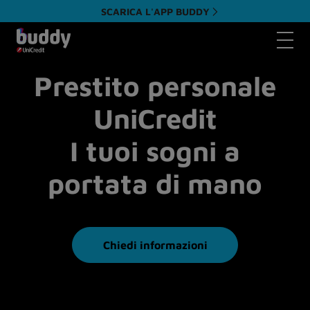
SCARICA L'APP BUDDY
Apri il 
Prestito personale
UniCredit
I tuoi sogni a
portata di mano
Chiedi informazioni