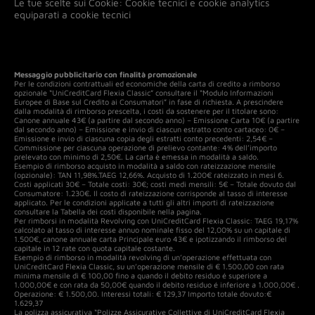
Le tue scelte sui Cookie:
Cookie tecnici e cookie analytics
equiparati a cookie tecnici
Messaggio pubblicitario con finalità promozionale
Per le condizioni contrattuali ed economiche della carta di credito a rimborso
opzionale “UniCreditCard Flexia Classic” consultare il “Modulo Informazioni
Europee di Base sul Credito ai Consumatori” in fase di richiesta. A prescindere
dalla modalità di rimborso prescelta, i costi da sostenere per il titolare sono:
Canone annuale 43€ (a partire dal secondo anno) – Emissione Carta 10€ (a partire
dal secondo anno) – Emissione e invio di ciascun estratto conto cartaceo: 0€ –
Emissione e invio di ciascuna copia degli estratti conto precedenti: 2,54€ –
Commissione per ciascuna operazione di prelievo contante: 4% dell’importo
prelevato con minimo di 2,50€. La carta è emessa in modalità a saldo.
Esempio di rimborso acquisto in modalità a saldo con rateizzazione mensile
(opzionale): TAN 11,98%.TAEG 12,66%. Acquisto di 1.200€ rateizzato in mesi 6.
Costi applicati 30€ – Totale costi: 30€; costi medi mensili: 5€ – Totale dovuto dal
Consumatore: 1.230€. Il costo di rateizzazione corrisponde al tasso di interesse
applicato. Per le condizioni applicate a tutti gli altri importi di rateizzazione
consultare la Tabella dei costi disponibile nella pagina.
Per rimborsi in modalità Revolving con UniCreditCard Flexia Classic: TAEG 19,17%
calcolato al tasso di interesse annuo nominale fisso del 12,00% su un capitale di
1.500€, canone annuale carta Principale euro 43€ e ipotizzando il rimborso del
capitale in 12 rate con quota capitale costante.
Esempio di rimborso in modalità revolving di un’operazione effettuata con
UniCreditCard Flexia Classic, su un’operazione mensile di € 1.500,00 con rata
minima mensile di € 100,00 fino a quando il debito residuo é superiore a
1.000,00€ e con rata da 50,00€ quando il debito residuo é inferiore a 1.000,00€ .
Operazione: € 1.500,00. Interessi totali: € 129,37 Importo totale dovuto:€
1.629,37
La polizza assicurativa “Polizze Assicurative Collettive di UniCreditCard Flexia