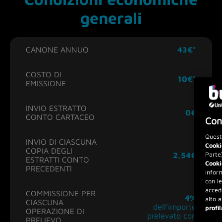
generali
CANONE ANNUO
43€*
COSTO DI
10€*
EMISSIONE
INVIO ESTRATTO
0€
CONTO CARTACEO
Con
Quest
INVIO DI CIASCUNA
Cooki
COPIA DEGLI
Parte)
2,54€
ESTRATTI CONTO
Cooki
PRECEDENTI
inform
con le
acced
COMMISSIONE PER
4%
alto 
CIASCUNA
dell’importo
profi
OPERAZIONE DI
prelevato con
PRELIEVO