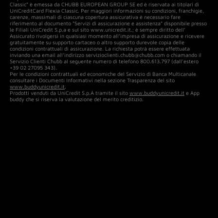
Classic” è emessa da CHUBB EUROPEAN GROUP SE ed è riservata ai titolari di
UniCreditCard Flexia Classic. Per maggiori informazioni su condizioni, franchigie,
carenze, massimali di ciascuna copertura assicurativa è necessario fare
riferimento al documento “Servizi di assicurazione e assistenza” disponibile presso
le Filiali UniCredit S.p.a e sul sito www.unicredit.it.; è sempre diritto dell’
Assicurato rivolgersi in qualsiasi momento all’impresa di assicurazione e ricevere
gratuitamente su supporto cartaceo o altro supporto durevole copia delle
condizioni contrattuali di assicurazione. La richiesta potrà essere effettuata
inviando una email all’indirizzo servizioclienti.chubb@chubb.com o chiamando il
Servizio Clienti Chubb al seguente numero di telefono 800.613.797 (dall’estero
+39 02 27095 343).
Per le condizioni contrattuali ed economiche del Servizio di Banca Multicanale
consultare i Documenti Informativi nella sezione Trasparenza del sito
www.buddyunicredit.it
.
Prodotti venduti da UniCredit S.p.A tramite il sito
www.buddyunicredit.it
e App
buddy che si riserva la valutazione del merito creditizio.