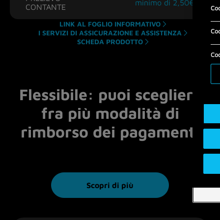
minimo di 2,50€
CONTANTE
Coo
LINK AL FOGLIO INFORMATIVO
Coo
I SERVIZI DI ASSICURAZIONE E ASSISTENZA
SCHEDA PRODOTTO
Coo
Flessibile: puoi scegliere
fra più modalità di
rimborso dei pagamenti
Scopri di più