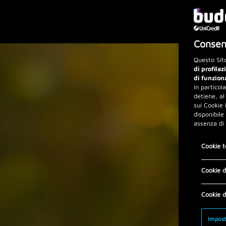
Consens
Questo Sito
di profilaz
di funzion
in particol
detiene, al
sui Cookie 
disponibile
assenza di
Cookie t
Cookie d
Cookie d
Impost