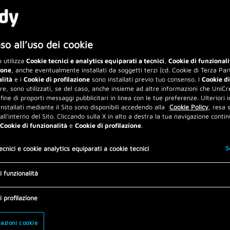
o all’uso dei cookie
 utilizza
Cookie tecnici e analytics equiparati a tecnici
,
Cookie di funzionali
ione
, anche eventualmente installati da soggetti terzi (cd. Cookie di Terza Part
alità
e i
Cookie di profilazione
sono installati previo tuo consenso. I
Cookie di
are, sono utilizzati, se del caso, anche insieme ad altre informazioni che UniCre
 fine di proporti messaggi pubblicitari in linea con le tue preferenze. Ulteriori 
installati mediante il Sito sono disponibili accedendo alla
Cookie Policy
, resa
 all’interno del Sito. Cliccando sulla X in alto a destra la tua navigazione contin
Cookie di funzionalità
e
Cookie di profilazione
.
S
ecnici e cookie analytics equiparati a cookie tecnici
i funzionalità
i profilazione
azioni cookie