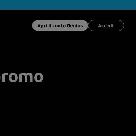
Apri il conto Genius
Accedi
 promo