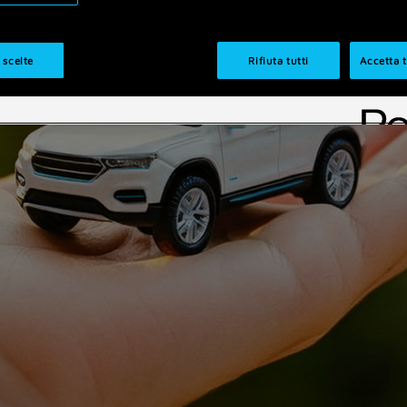
 scelte
Rifiuta tutti
Accetta t