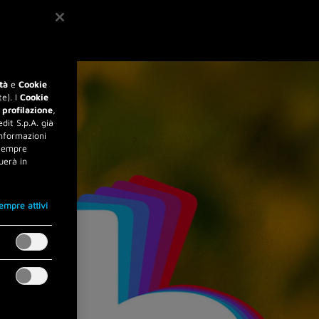
tà
e
Cookie
e). I
Cookie
 profilazione
,
dit S.p.A. già
informazioni
 sempre
uerà in
empre attivi